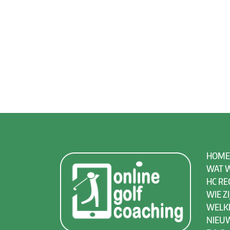
HOME
WAT W
HC RE
WIE ZI
WELK
NIEU