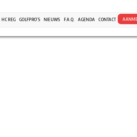
AANME
HC REG
GOLFPRO’S
NIEUWS
F.A.Q.
AGENDA
CONTACT