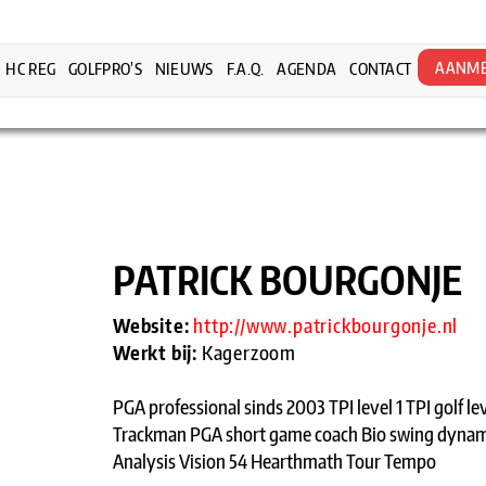
AANME
HC REG
GOLFPRO’S
NIEUWS
F.A.Q.
AGENDA
CONTACT
PATRICK BOURGONJE
Website:
http://www.patrickbourgonje.nl
Werkt bij:
Kagerzoom
PGA professional sinds 2003 TPI level 1 TPI golf lev
Trackman PGA short game coach Bio swing dynamic
Analysis Vision 54 Hearthmath Tour Tempo