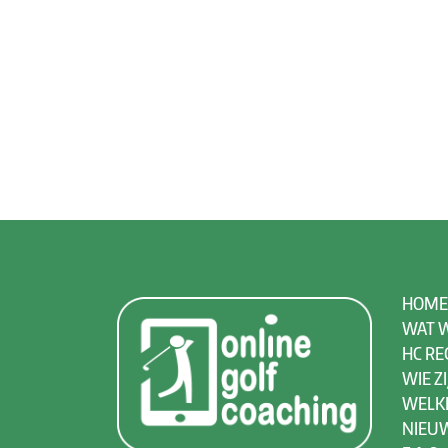
HOME
WAT W
HC RE
WIE ZI
WELK
NIEU