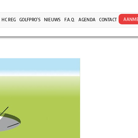
AANME
HC REG
GOLFPRO’S
NIEUWS
F.A.Q.
AGENDA
CONTACT