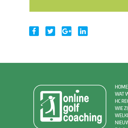
HOME
WAT W
HC RE
WIE ZI
WELK
NIEU