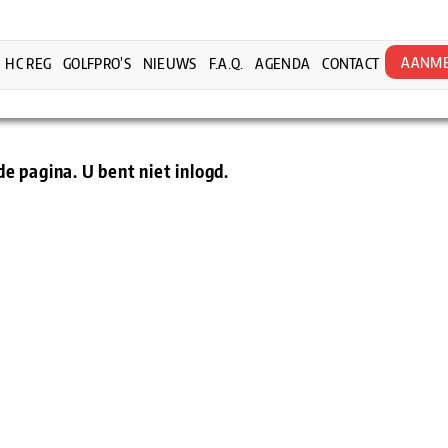
AANME
HC REG
GOLFPRO’S
NIEUWS
F.A.Q.
AGENDA
CONTACT
 pagina. U bent niet inlogd.