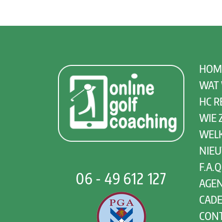
HOM
WAT 
HC R
WIE Z
WEL
NIE
F.A.Q
06 - 49 612 127
AGE
CAD
CON