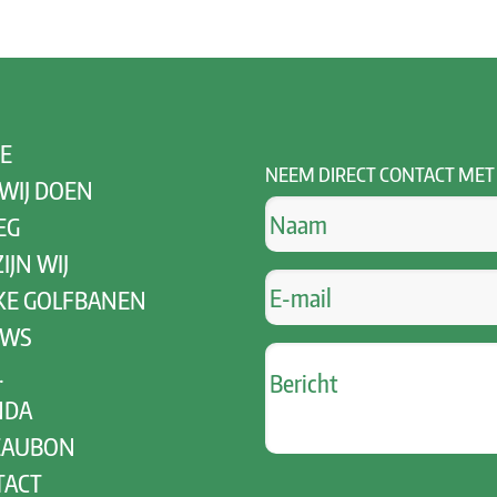
E
NEEM
DIRECT CONTACT MET
WIJ DOEN
EG
IJN WIJ
KE GOLFBANEN
UWS
.
NDA
EAUBON
TACT