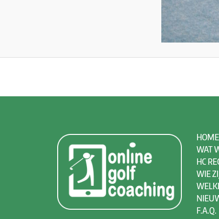
HOME
WAT W
HC RE
WIE ZI
WELK
NIEU
F.A.Q.