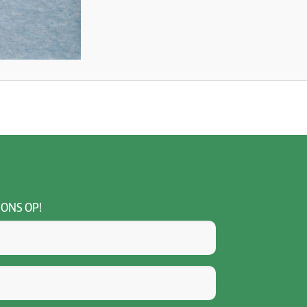
 ONS OP!