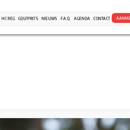
AANME
HC REG
GOLFPRO’S
NIEUWS
F.A.Q.
AGENDA
CONTACT