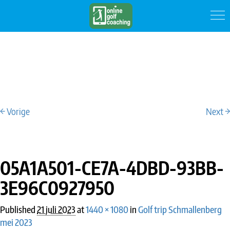
← Vorige
Next →
IMAGE NAVIGATION
05A1A501-CE7A-4DBD-93BB-
3E96C0927950
Published
21 juli 2023
at
1440 × 1080
in
Golf trip Schmallenberg
mei 2023