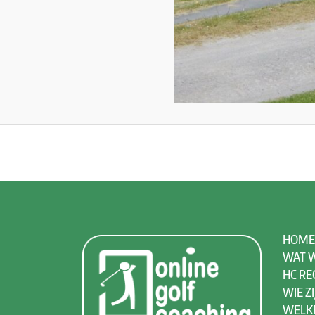
HOME
WAT W
HC RE
WIE ZI
WELK