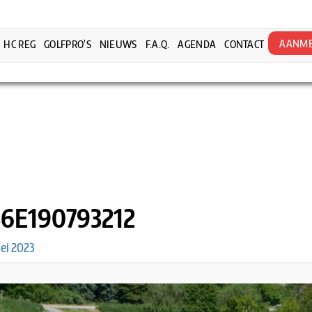
AANME
HC REG
GOLFPRO’S
NIEUWS
F.A.Q.
AGENDA
CONTACT
6E190793212
ei 2023