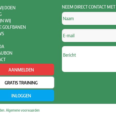
NEEM
DIRECT CONTACT MET
IJ DOEN
G
JN WIJ
E GOLFBANEN
WS
DA
AUBON
ACT
AANMELDEN
GRATIS TRAINING
INLOGGEN
uden.
Algemene voorwaarden