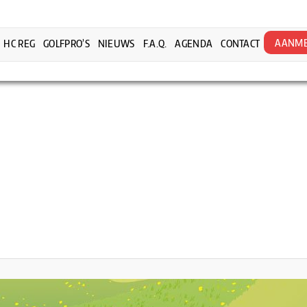
AANME
HC REG
GOLFPRO’S
NIEUWS
F.A.Q.
AGENDA
CONTACT