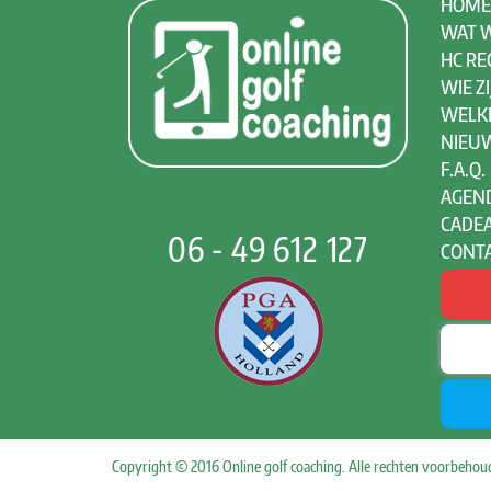
HOME
WAT W
HC RE
WIE ZI
WELK
NIEU
F.A.Q.
AGEN
CADE
06 - 49 612 127
CONT
Copyright © 2016 Online golf coaching. Alle rechten voorbeho