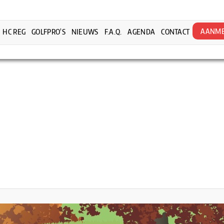
AANME
HC REG
GOLFPRO’S
NIEUWS
F.A.Q.
AGENDA
CONTACT