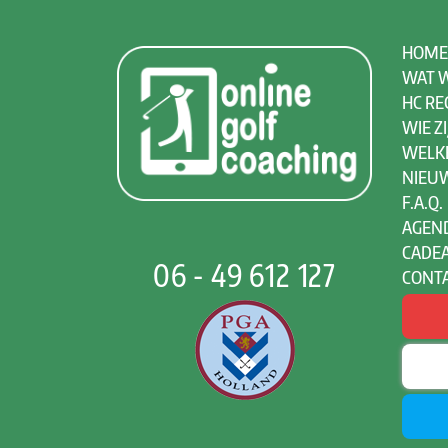
HOME
WAT W
HC RE
WIE ZI
WELK
NIEU
F.A.Q.
AGEN
CADE
06 - 49 612 127
CONT