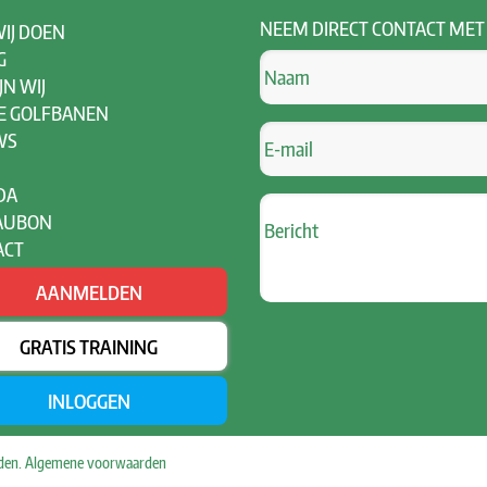
NEEM
DIRECT CONTACT MET
IJ DOEN
G
JN WIJ
E GOLFBANEN
WS
DA
AUBON
ACT
AANMELDEN
GRATIS TRAINING
INLOGGEN
uden.
Algemene voorwaarden