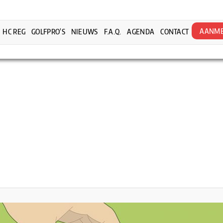
AANME
HC REG
GOLFPRO’S
NIEUWS
F.A.Q.
AGENDA
CONTACT