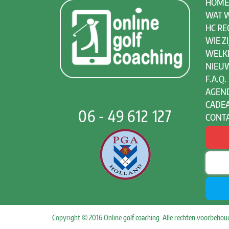
HOME
WAT W
HC RE
WIE ZI
WELK
NIEU
F.A.Q.
AGEN
CADE
06 - 49 612 127
CONT
Copyright © 2016 Online golf coaching. Alle rechten voorbeho