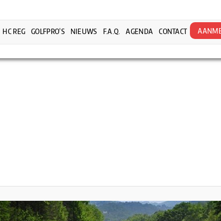
AANME
HC REG
GOLFPRO’S
NIEUWS
F.A.Q.
AGENDA
CONTACT
l