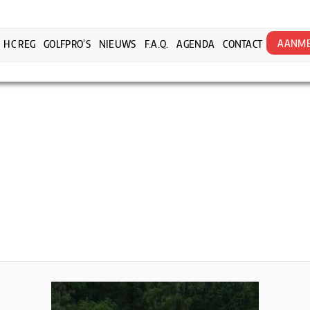
AANME
HC REG
GOLFPRO’S
NIEUWS
F.A.Q.
AGENDA
CONTACT
.