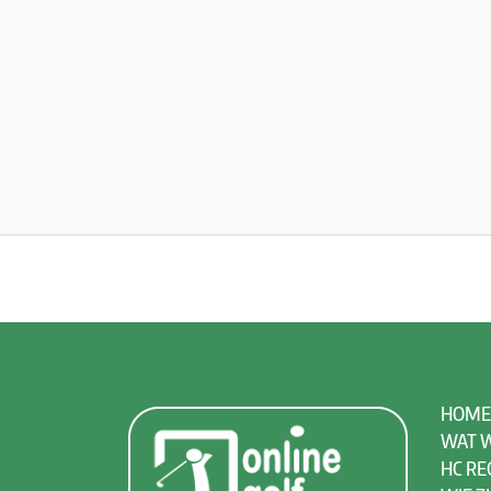
HOME
WAT W
HC RE