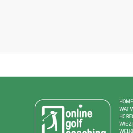
HOME
WAT W
HC RE
WIE ZI
WELK