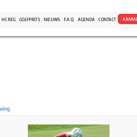
AANME
HC REG
GOLFPRO’S
NIEUWS
F.A.Q.
AGENDA
CONTACT
swing.