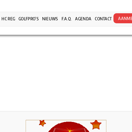
AANME
HC REG
GOLFPRO’S
NIEUWS
F.A.Q.
AGENDA
CONTACT