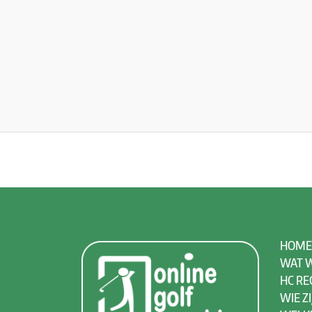
HOME
WAT W
HC RE
WIE ZI