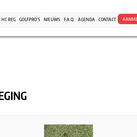
AANME
HC REG
GOLFPRO’S
NIEUWS
F.A.Q.
AGENDA
CONTACT
EGING