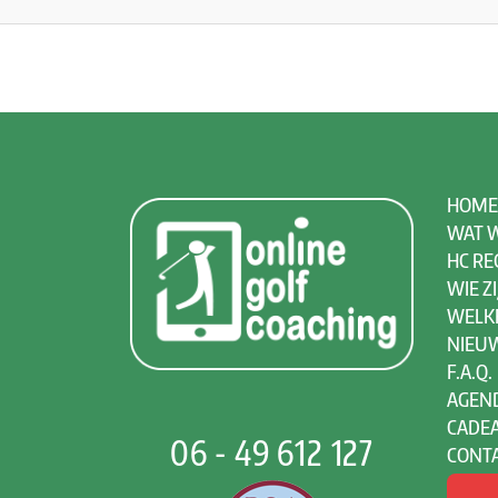
HOME
WAT W
HC RE
WIE ZI
WELK
NIEU
F.A.Q.
AGEN
CADE
06 - 49 612 127
CONT