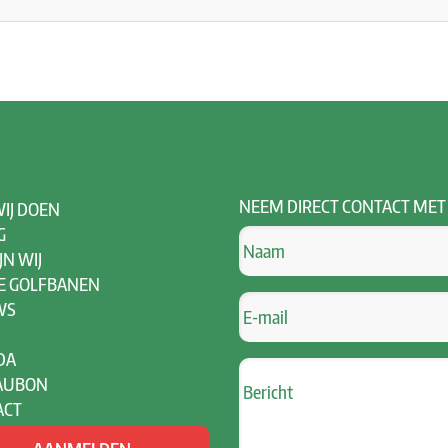
NEEM
DIRECT CONTACT MET
IJ DOEN
G
JN WIJ
E GOLFBANEN
WS
DA
AUBON
ACT