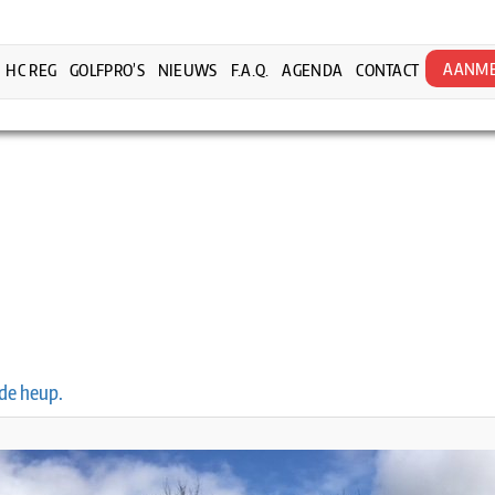
AANME
HC REG
GOLFPRO’S
NIEUWS
F.A.Q.
AGENDA
CONTACT
de heup.