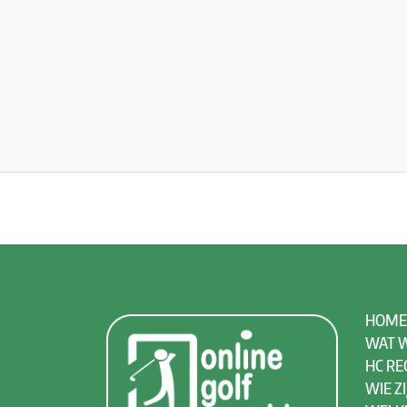
HOME
WAT W
HC RE
WIE ZI