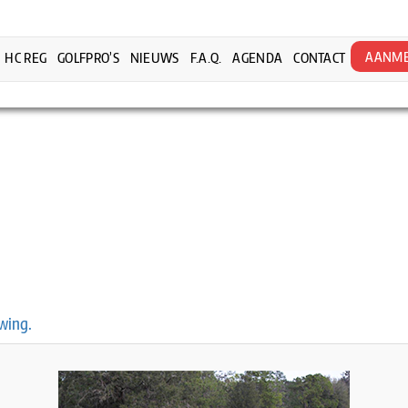
AANME
HC REG
GOLFPRO’S
NIEUWS
F.A.Q.
AGENDA
CONTACT
swing.