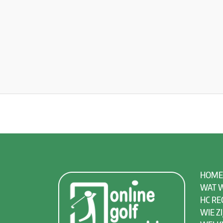
HOME
WAT W
HC RE
WIE ZI