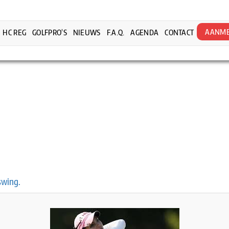
AANME
HC REG
GOLFPRO’S
NIEUWS
F.A.Q.
AGENDA
CONTACT
swing.