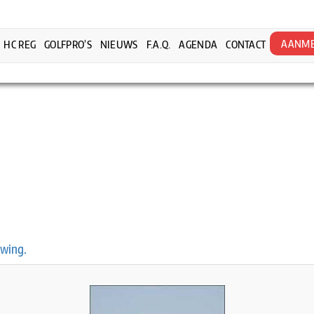
AANME
HC REG
GOLFPRO’S
NIEUWS
F.A.Q.
AGENDA
CONTACT
swing.