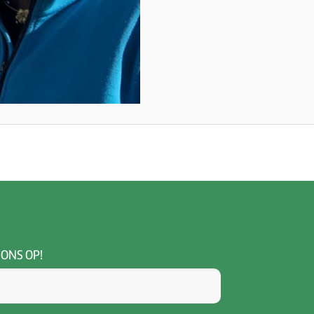
 ONS OP!