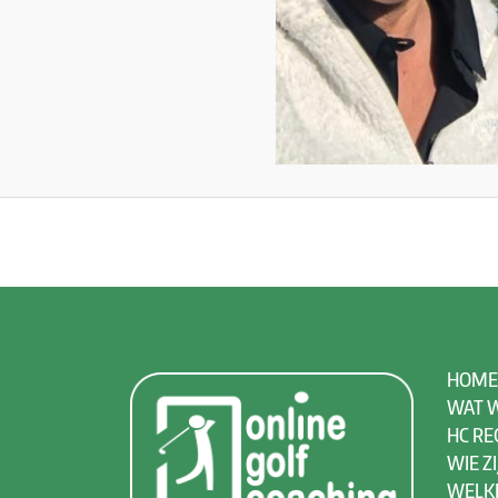
HOME
WAT W
HC RE
WIE ZI
WELK