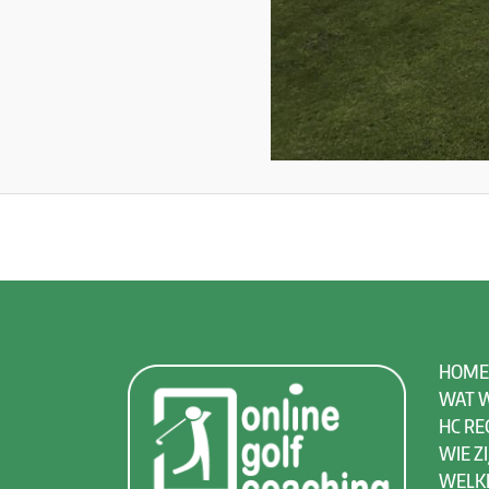
HOME
WAT W
HC RE
WIE ZI
WELK