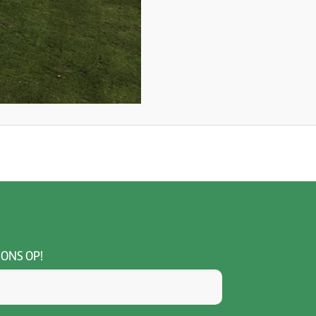
 ONS OP!